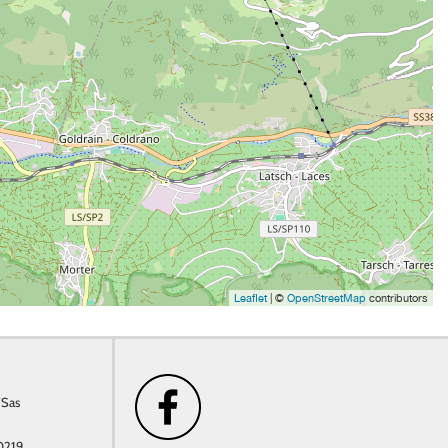
Leaflet
| ©
OpenStreetMap
contributors
/Sas
0219