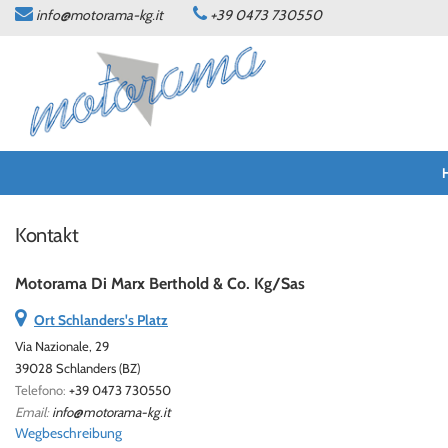
info@motorama-kg.it
+39 0473 730550
HOME
ANGEBOTE
WERKSTATT
KONTAKT
Kontakt
SPRACHE:
Motorama Di Marx Berthold & Co. Kg/Sas
DEUTSCH
Ort Schlanders's Platz
Via Nazionale, 29
ITALIANO
39028 Schlanders (BZ)
Telefono:
+39 0473 730550
Email:
info@motorama-kg.it
NEWS
Wegbeschreibung