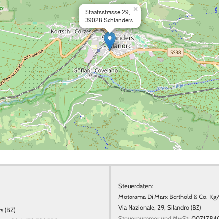
×
Staatsstrasse 29,
39028 Schlanders
Steuerdaten:
Motorama Di Marx Berthold & Co. Kg
Via Nazionale, 29, Silandro (BZ)
s (BZ)
Steuernummer und MwSt:
0071784