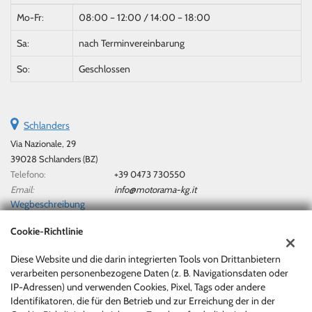
Mo-Fr:
08:00 – 12:00 / 14:00 – 18:00
Sa:
nach Terminvereinbarung
So:
Geschlossen
Schlanders
Via Nazionale, 29
39028 Schlanders (BZ)
Telefono:
+39 0473 730550
Email:
info@motorama-kg.it
Wegbeschreibung
Cookie-Richtlinie
Steuerdaten:
Diese Website und die darin integrierten Tools von Drittanbietern
Motorama Di Marx Berthold & Co. Kg/Sas
verarbeiten personenbezogene Daten (z. B. Navigationsdaten oder
Via Nazionale, 29, Silandro (BZ)
IP-Adressen) und verwenden Cookies, Pixel, Tags oder andere
Steuernummer und MwSt:
00717840219
Identifikatoren, die für den Betrieb und zur Erreichung der in der