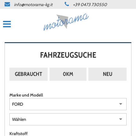
info@motorama-kg.it
+39 0473 730550
HOME
ANGEBOTE
WERKSTATT
FAHRZEUGSUCHE
KONTAKT
GEBRAUCHT
0KM
NEU
SPRACHE:
Marke und Modell
DEUTSCH
ITALIANO
NEWS
Kraftstoff