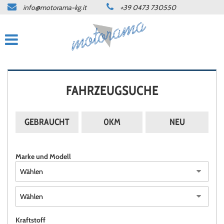
info@motorama-kg.it
+39 0473 730550
HOME
ANGEBOTE
WERKSTATT
FAHRZEUGSUCHE
KONTAKT
GEBRAUCHT
0KM
NEU
SPRACHE:
Marke und Modell
DEUTSCH
ITALIANO
NEWS
Kraftstoff