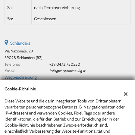
Sa:
nach Terminvereinbarung
So:
Geschlossen
Schlanders
Via Nazionale, 29
39028 Schlanders (BZ)
Telefono:
+39 0473 730550
Email:
info@motorama-kg.it
Wegbeschreibung
Cookie-Richtlinie
Steuerdaten:
Diese Website und die darin integrierten Tools von Drittanbietern
Motorama Di Marx Berthold & Co. Kg/Sas
verarbeiten personenbezogene Daten (z. B. Navigationsdaten oder
Via Nazionale, 29, Silandro (BZ)
IP-Adressen) und verwenden Cookies, Pixel, Tags oder andere
Steuernummer und MwSt:
00717840219
Identifikatoren, die für den Betrieb und zur Erreichung der in der
Cookie-Richtlinie beschriebenen Zwecke erforderlich sind,
Unternehmensregister:
BZ
einschließlich Verbesserung der Website-Funktionalität und