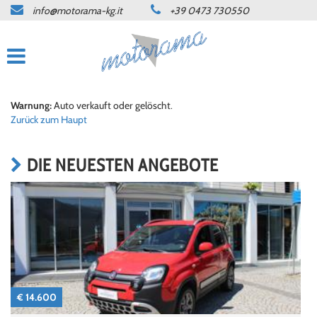
info@motorama-kg.it
+39 0473 730550
HOME
ANGEBOTE
WERKSTATT
Warnung:
Auto verkauft oder gelöscht.
Zurück zum Haupt
KONTAKT
DIE NEUESTEN ANGEBOTE
SPRACHE:
DEUTSCH
ITALIANO
NEWS
€ 14.600