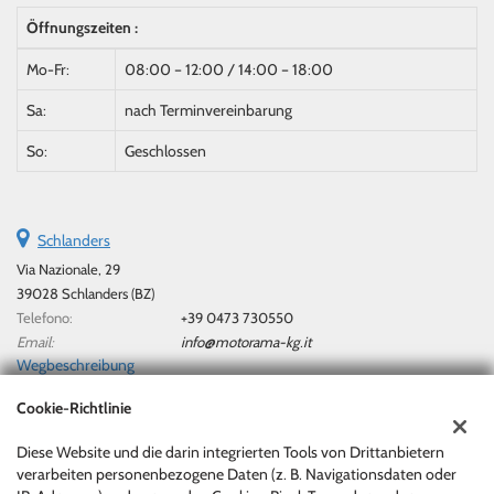
Öffnungszeiten :
Mo-Fr:
08:00 – 12:00 / 14:00 – 18:00
Sa:
nach Terminvereinbarung
So:
Geschlossen
Schlanders
Via Nazionale, 29
39028 Schlanders (BZ)
Telefono:
+39 0473 730550
Email:
info@motorama-kg.it
Wegbeschreibung
Cookie-Richtlinie
Steuerdaten:
Diese Website und die darin integrierten Tools von Drittanbietern
Motorama Di Marx Berthold & Co. Kg/Sas
verarbeiten personenbezogene Daten (z. B. Navigationsdaten oder
Via Nazionale, 29, Silandro (BZ)