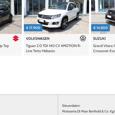
€ 17.900
€ 14.800
VOLKSWAGEN
SUZUKI
Tiguan 2.0 TDI 140 CV 4MOTION R-
Grand Vitara 1.9 DDi
Line Tetto Hebasto
Crossover Evolution 
Steuerdaten:
Motorama Di Marx Berthold & Co. Kg