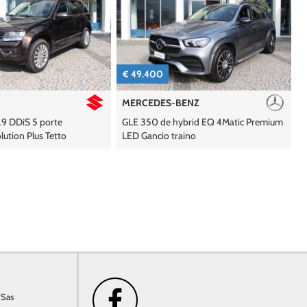
€ 49.400
€ 12.3
MERCEDES-BENZ
PEUGE
S 5 porte
GLE 350 de hybrid EQ 4Matic Premium
208 Blu
Plus Tetto
LED Gancio traino
Allure
/Sas