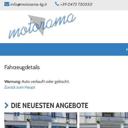
info@motorama-kg.it
+39 0473 730550
HOME
ANGEBOTE
WERKSTATT
KONTAKT
Fahrzeugdetails
SPRACHE:
Warnung:
Auto verkauft oder gelöscht.
Zurück zum Haupt
DEUTSCH
ITALIANO
DIE NEUESTEN ANGEBOTE
NEWS