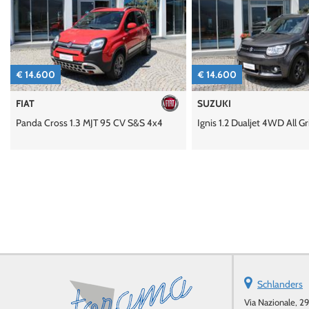
AREA COMMERCIANTI
ITALIANO
14.600
€ 14.600
AT
SUZUKI
nda Cross 1.3 MJT 95 CV S&S 4x4
Ignis 1.2 Dualjet 4WD All Grip Top
Schlanders
Via Nazionale, 29