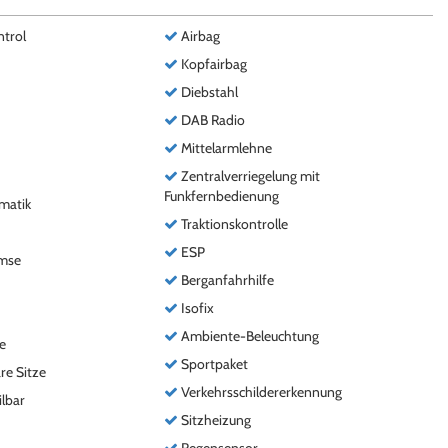
ntrol
Airbag
Kopfairbag
Diebstahl
DAB Radio
Mittelarmlehne
Zentralverriegelung mit
Funkfernbedienung
matik
Traktionskontrolle
ESP
emse
Berganfahrhilfe
Isofix
Ambiente-Beleuchtung
e
Sportpaket
re Sitze
Verkehrsschildererkennung
ilbar
Sitzheizung