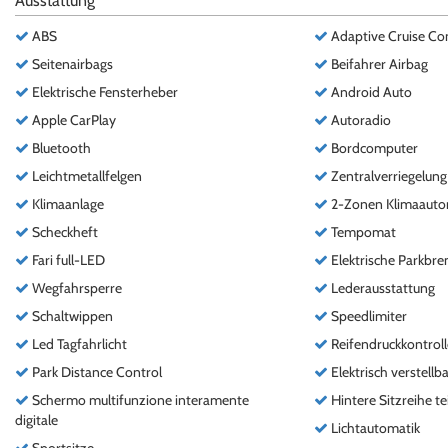
Ausstattung
ABS
Adaptive Cruise Co
Seitenairbags
Beifahrer Airbag
Elektrische Fensterheber
Android Auto
Apple CarPlay
Autoradio
Bluetooth
Bordcomputer
Leichtmetallfelgen
Zentralverriegelung
Klimaanlage
2-Zonen Klimaauto
Scheckheft
Tempomat
Fari full-LED
Elektrische Parkbr
Wegfahrsperre
Lederausstattung
Schaltwippen
Speedlimiter
Led Tagfahrlicht
Reifendruckkontroll
Park Distance Control
Elektrisch verstellba
Schermo multifunzione interamente
Hintere Sitzreihe te
digitale
Lichtautomatik