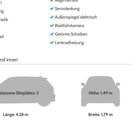
Regensensor
n
Servolenkung
ng
Außenspiegel elektrisch
atik
Rückfahrkamera
Getönte Scheiben
ad
Lenkradheizung
nd innen
lassene Sitzplätze: 5
Höhe: 1,49 m
Länge: 4,28 m
Breite: 1,79 m