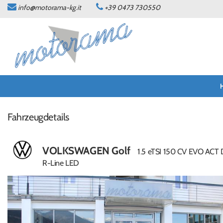
info@motorama-kg.it
+39 0473 730550
HOME
ANGEBOTE
WERKSTATT
KONTAKT
Fahrzeugdetails
SPRACHE:
VOLKSWAGEN Golf
1.5 eTSI 150 CV EVO ACT
DEUTSCH
R-Line LED
ITALIANO
NEWS