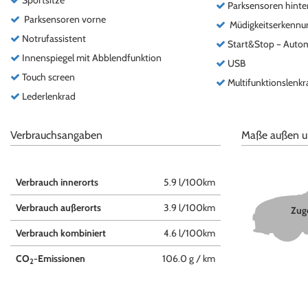
Sportsitze
Parksensoren hinte
Parksensoren vorne
Müdigkeitserkennu
Notrufassistent
Start&Stop – Autom
Innenspiegel mit Abblendfunktion
USB
Touch screen
Multifunktionslenkr
Lederlenkrad
Verbrauchsangaben
Maße außen u
Verbrauch innerorts
5.9 l/100km
Verbrauch außerorts
3.9 l/100km
Zuge
Verbrauch kombiniert
4.6 l/100km
CO
-Emissionen
106.0 g / km
2