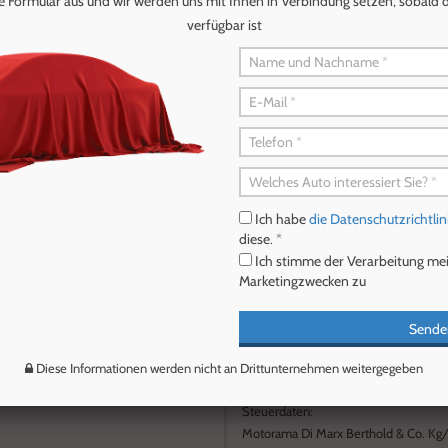
e Formular aus und wir werden uns mit Ihnen in Verbindung setzen, sobald d
verfügbar ist
€ 49.400
€ 12.300
MERCEDES-BENZ
PEUGEOT
rte
GLE 350 de hybrid EQ 4Matic Premium
208 BlueHDi 
etto
LED Gancio traino
Allure
Ich habe
die Datenschutzrichtlin
diese. *
Ich stimme der Verarbeitung me
Marketingzwecken zu
Sende
Diese Informationen werden nicht an Drittunternehmen weitergegeben
Steuerdaten:
Motorama Di Marx Berthold & Co. Kg