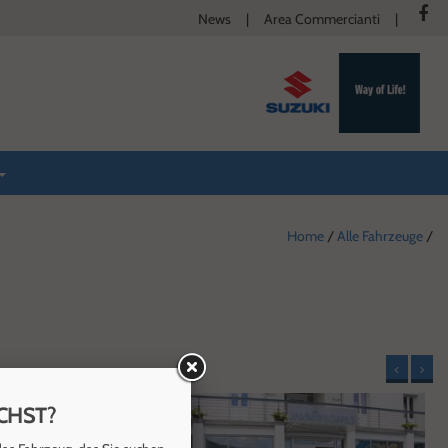
News
Area Commercianti
Home
/
Alle Fahrzeuge
/
<
>
CHST?