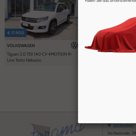
Füllen Sie das untenstehend
AREA COMMERCIANTI
ITALIANO
€ 17.900
€ 14.800
VOLKSWAGEN
SUZUKI
Tiguan 2.0 TDI 140 CV 4MOTION R-
Grand Vitara 1.9 DDiS 5 po
Line Tetto Hebasto
Crossover Evolution Plus T
Schlanders
Via Nazionale, 29