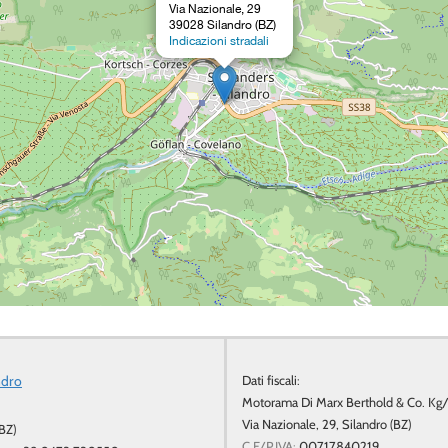
Via Nazionale, 29
39028 Silandro (BZ)
Indicazioni stradali
ndro
Dati fiscali:
Motorama Di Marx Berthold & Co. Kg
Via Nazionale, 29, Silandro (BZ)
BZ)
C.F/P.IVA:
00717840219