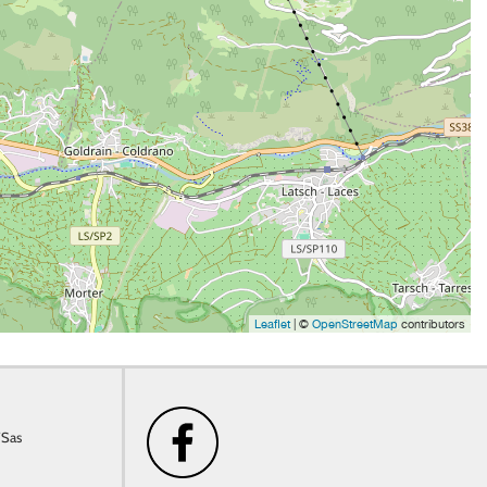
Leaflet
| ©
OpenStreetMap
contributors
/Sas