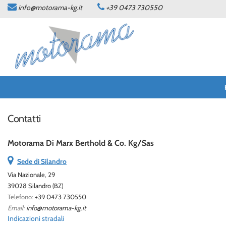
info@motorama-kg.it
+39 0473 730550
HOME
LISTA VEICOLI
OFFICINA
CONTATTI
Contatti
LINGUA:
Motorama Di Marx Berthold & Co. Kg/Sas
DEUTSCH
Sede di Silandro
Via Nazionale, 29
ITALIANO
39028 Silandro (BZ)
Telefono:
+39 0473 730550
Email:
info@motorama-kg.it
NEWS
Indicazioni stradali