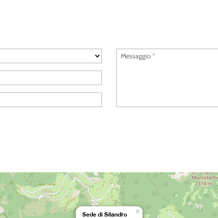
×
Sede di Silandro