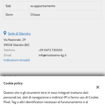
Sab
su appuntamento
Dom:
Chiuso
Sede di Silandro
Via Nazionale, 29
39028 Silandro (BZ)
Telefono:
+39 0473 730550
Email:
info@motorama-kg.it
Indicazioni stradali
Dati fiscali:
Motorama Di Marx Berthold & Co. Kg/Sas
Cookie policy
Via Nazionale, 29, Silandro (BZ)
C.F/P.IVA:
00717840219
Questo sito e gli strumenti terzi in esso integrati trattano dati
personali (es. dati di navigazione o indirizzi IP) e fanno uso di Cookie,
Registro delle imprese:
BZ
Pixel, Tag o altri identificatori necessari al funzionamento e al