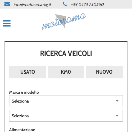
info@motorama-kg.it
+39 0473 730550
HOME
LISTA VEICOLI
OFFICINA
RICERCA VEICOLI
CONTATTI
USATO
KM0
NUOVO
LINGUA:
Marca e modello
DEUTSCH
ITALIANO
NEWS
Alimentazione